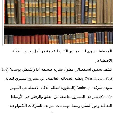
المخطط السري لـتـ.ـدمـ.ـير الكتب القديمة من أجل تدريب الذكاء
الاصطناعي
​كشف تحقيق استقصائي مطول نشرته صحيفة "ذا واشنطن بوست" (The
Washington Post) ونقلته الصحافة العالمية، عن مشروع سـ.ـري للغاية
تقوده شركة Anthropic (المطورة لنظام الذكاء الاصطناعي الشهير
Claude). يثير هذا المشروع عاصفة من القلق والرفض في الأوساط
الثقافية ودور النشر، وسط اتهـ.ـامات متزايدة للشركات التكنولوجية