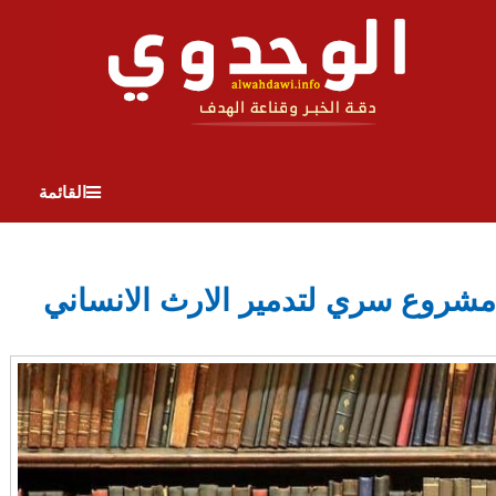
القائمة
مشروع سري لتدمير الارث الانساني