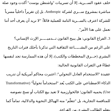
خلف عقود السـ.ـرية، إلا أن تسريبات "واشنطن بوست" أكدت وجود صلة
مباشرة بمشروع سـ.ـري لشركة Anthropic. بل إن تقريراً داخلياً مسرباً
للشركة اعترف بالسـ.ـرية التامة للعملية قائلاً: "لا نريد أن يعرف أحد أننا
نعمل على هذا الأمر".
​3. الفراغ القانوني: هل يبيح القانون تـ.ـدميـ.ــ.ـر الإرث الإنساني؟
​على الرغم من البشـ.ــ.ـاعة الثقافية التي تذكرنا بأحلك فترات التاريخ
البشري (حـ.ـرق المخططات والكتب)، إلا أن هذه الممارسة تجد لنفسها
غطاءً في الثغرات القانونية الحالية:
​عقيدة "الاستخدام العادل التحولي": اعتبرت محاكم أمريكية أن تدريب
الذكاء الاصطناعي على الكتب يُعد "استخداماً تحولياً" (Transformative
Use) يحميه القانون؛ فالخوارزمية لا تعيد بيع الكتاب أو نسخ نصوصه
للمنافسة التجارية، بل "تتعلّم" منه الهياكل النحوية والدلالية، تماماً كما
يتعلم الطالب البشري من القراءة.