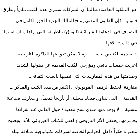
​حق الملكية الخاصة: طالما أن الشركات تشتري هذه الكتب مادياً وبطرق
قانونية، فإن القانون المدني يمنح المالك الجديد الحق الكامل في
التصرف في الدعامة الفيزيائية (الورق) بالطريقة التي يراها مناسبة، بما
في ذلك إتـ.ـلافها.
​4. صدمة الكتبيين: خسـ.ــ.ـارة لا يمكن تعويضها للذاكرة التاريخية
​أعربت جمعيات بائعي ومؤرخي الكتب القديمة عن ذهولها الشديد
وصدمتها من هذه الممارسات التي تصفها بالعبث الثقافي.
​مفارقة الحفظ الرقمي المونوبولي: الكثير من هذه الكتب والمذكرات
القديمة —التي تتناول قضايا محلية، أو تأريخاً قديماً، أو معارف صناعية
منسية— لا يوجد منها سوى نسخ معدودة حول العالم. عند شرائها
وفـ.ـرمها، يختفي الأثر التاريخي والفني للكتاب الفيزيائي للأبد، ويصبح
محتواه حكراً داخل الخوادم الخاصة لشركات تكنولوجية عملاقة تبتلع