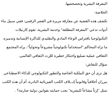
المعرفة البشرية وتخصخصها.
​الخلاصة:
​تكشف هذه القضية عن مفارقة مريرة في العصر الرقمي: ففي سبيل بناء
أدوات تدعي "المعرفة المطلقة" وخدمة البشرية، تقوم كارتيلات
التكنولوجيا بافتراس الوعاء المادي والتقليدي للذاكرة الإنسانية وتدميره.
ما تراه المحاكم "استخداماً تكنولوجياً مشروعاً وتحولياً"، يراه المجتمع
الثقافي عملية تسليع واحتكار خطيرة للإرث الثقافي العالمي.
​سؤال للنقاش:
هل ترى أن حق الملكية الخاصة والتطور التكنولوجي للذكاء الاصطناعي
يبرران أخلاقياً وقانونياً إتـ.ـلاف الكتب الفيزيائية النادرة، أم أن هذه الكتب
تمثل "إرثاً مشاعاً للبشرية" يجب حمايته بقوانين دولية صارمة؟ .