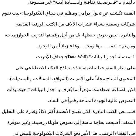
بالقيام بـ "قـ.ـرصـ.ـنة ثقافية وإبـ.ــ.ـادة أدبية" غير مسبوقة.
​القصة تكشف عن تحول درامي ومظلم في سباق التكنولوجيا؛ حيث تقوم
شركات وسيطة بشراء عشرات الآلاف من الكتب الورقية القديمة
والنادرة، ليس بغرض حفظها، بل من أجل رقمنتها لتدريب الخوارزميات،
ومن ثم تـ.ـدميـ.ــ.ـرها ومحـ.ــ.ـوها فيزيائياً من الوجود.
​1. معضلة "جدار البيانات" (Data Wall): جفاف الإنترنت
​على مدار السنوات الماضية، تغذت نماذج الذكاء الاصطناعي على
المحتوى المتاح مجاناً على الإنترنت (المواقع، المقالات، والمنتديات).
لكن الصناعة اصطدمت مؤخراً بما يُعرف بـ "جدار البيانات"؛ حيث بدأت
النصوص عالية الجودة المتاحة رقمياً في النفاد.
​قنـ.ــ.ـص الكتب النادرة: لكي تصبح الأنظمة أكثر ذكاءً وقدرة على التحليل
المعقد، أصبحت بحاجة ماسة إلى نصوص طويلة، رصينة، وغير متوفرة
في الفضاء الرقمي. هذا الأمر دفع الشركات التكنولوجية للنبش في