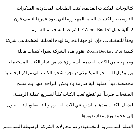
كتالوجات المكتبات القديمة، كتب الطبعات المحدودة، المذكرات
التاريخية، والكتيبات الفنية المهجورة التي يعود عمرها لنصف قرن.
​2. آلية عمل "Zoom Books": الشراء، المسح، ثم الفـ.ـرم
​وفقاً للتحقيقات، فإن الواجهة التجارية لهذه العملية الضخمة هي شركة
كندية تدعى Zoom Books. تقوم هذه الشركة بشراء كميات هائلة
وممنهجة من الكتب القديمة بأسعار زهيدة من تجار الكتب المستعملة.
​بروتوكول الـمـ.ـحو الميكانيكي: بمجرد شحن الكتب إلى مراكز لوجستية
مخصصة، تبدأ عملية آلية صارمة ولا يمكن التراجع عنها: يتم مسح
الصفحات ضوئياً، ثم يُقطع كعب الكتاب كلياً لتسريع عملية الرقمنة،
ليدخل الكتاب بعدها مباشرة في آلات الفـ.ـرم والـتـ.ـقطيع ليتـ.ــ.ـحول
إلى عجينة ورق معاد تدويرها.
​الصلة السـ.ــ.ـرية المخـ.ـفية: رغم محاولات الشركة الوسيطة التسـ.ــ.ـتر