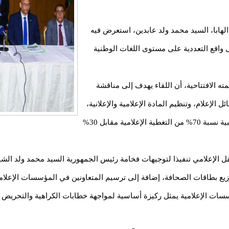
لهابا، السيد محمد ولد عابدين، استعرض فيه
لى واقع التعددية على مستوى اللغات الوطنية
ته الافتتاحية، أن اللقاء يهدف إلى مناقشة
الإعلام، وتنظيم المادة الإعلامية والإعلانية،
بما يضمن احترام المقتضيات القانونية التي تمنح الأغلبية نسبة 70% من التغطية الإعلامية مقابل 30%
ل الإعلامي تنفيذا لتوجيهات فخامة رئيس الجمهورية السيد محمد ولد الش
وزيع بطاقات الصحافة، إضافة إلى ترسيم المتعاونين في المؤسسات الإعلامي
سات الإعلامية يمثل ركيزة أساسية لمواجهة خطابات الكراهية والتحريض وال