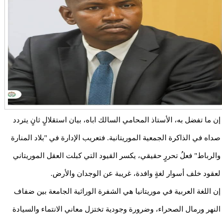
إن ما تفضل به، الأستاذ المحامي السالك اباه، بيان استقلالٍ ثانٍ يتردد
صداه في الذاكرة الجمعية الموريتانية. فتعريب الإدارة في "بلاد المنارة
والرباط" فعلُ تحررٍ حقيقي، يكسر القيود التي كبلت العقل الموريتاني
لعقود خلف أسوار لغةٍ وافدة، غريبة عن الوجدان والأرض.
إن اللغة العربية في موريتانيا هي الشفرة الوراثية الجامعة بين ضفاف
النهر ورمال الصحراء، وضرورة وجودية تختزل معاني الانتماء والسيادة