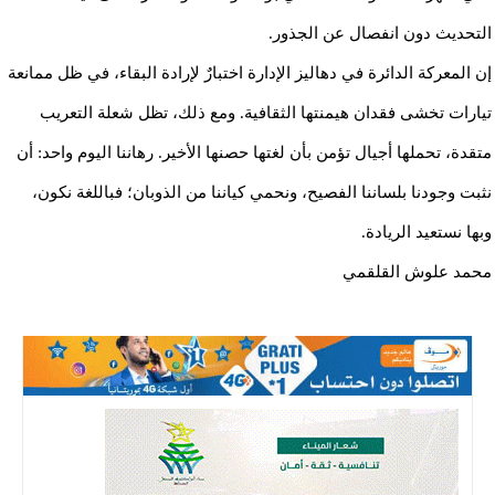
التحديث دون انفصال عن الجذور.
إن المعركة الدائرة في دهاليز الإدارة اختبارٌ لإرادة البقاء، في ظل ممانعة
تيارات تخشى فقدان هيمنتها الثقافية. ومع ذلك، تظل شعلة التعريب
متقدة، تحملها أجيال تؤمن بأن لغتها حصنها الأخير. رهاننا اليوم واحد: أن
نثبت وجودنا بلساننا الفصيح، ونحمي كياننا من الذوبان؛ فباللغة نكون،
وبها نستعيد الريادة.
محمد علوش القلقمي