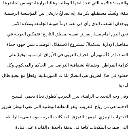
والتنمية؛ فالأمم التي تتخذ لغتها الوطنية وعاءً لقرارها، تؤسس لحاضرها
بثقة، وتُشيّد مستقبلها بكرامة. إنه تصالحٌ تاريخي بين المؤسسة الرسمية
ووجدان الشعب الذي رأى في لغته دوماً هويته الجامعة وملاذه الآمن.
نحن اليوم أمام مسار يفرض نفسه بمنطق التاريخ؛ فتمكين العربية في
مفاصل الإدارة استكمالٌ لمشروع الاستقلال الوطني. نثمن جهود حماة
الضاد، إدراكاً منهم أن الحرف العربي في الأوراق الرسمية توقيعٌ على
كرامة المواطن، وضمانةٌ لشفافية التواصل بين الحاكم والمحكوم. وكل
خطوة في هذا الطريق هي انتصارٌ للذات الموريتانية، وقطعٌ مع تبعيةٍ طال
أمدها.
وفي وجه التحديات الراهنة، يبرز التعريب كطوق نجاة يحمي النسيج
الاجتماعي من رياح التغريب، وهو المظلة الوطنية التي تقي الوطن شرور
الاحتراب الرمزي الممهد للتمزق. لقد كانت العربية –وستبقى– الرابطة
التي صهرت المكونات كافة في بوتقة واحدة، والقادرة على قيادة