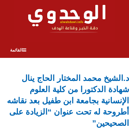
القائمة
د.الشيخ محمد المختار الحاج ينال
شهادة الدكتورا من كلية العلوم
الإنسانية بجامعة ابن طفيل بعد نقاشه
أطروحة له تحت عنوان “الزيادة على
الصحيحين”