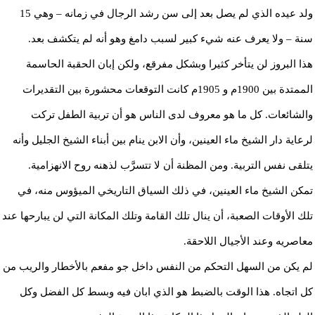
ولد عيده الذي لم يصل بعد إلى سن رشد الرجال في زمانه – وهي 15
سنة – ولا يعرف عنه شيء كبير لسبب دامغ وهو أنه لم يتكشف بعد.
هذا البروز لن يتأخر كثيرا وبشكل مفرقع، ولكن إبان الحقبة الحاسمة
الممتدة بين 1900م و 1905م كانت التوقعات محشورة بين التقديرات
والشائعات. كل ما هو معروف لدى الناس هو أن تربية الطفل تركت
لرعاية دار الشيخ ماء العينين، وأن الابن ينام بين أبناء الشيخ الجليل وأنه
يتلقى نفس التربية. ومن المظنة أن لا تتسرَّب لذهنه روح الانهزامية.
تمكن الشيخ ماء العينين، في ذلك السياق التاريخي الميؤوس منه، في
تلك الأوقات الصعبة، أن ينال تلك القامة وتلك المكانة التي لن يبارحها عند
معاصريه وعند الأجيال اللاحقة.
لم يكن من السهل التحكم من النفس داخل جو مفعم بالأخطار والريب من
كل اتجاه. هذا الوقت بالضبط هو الذي ابان فيه وبسط كل الفضل وكل