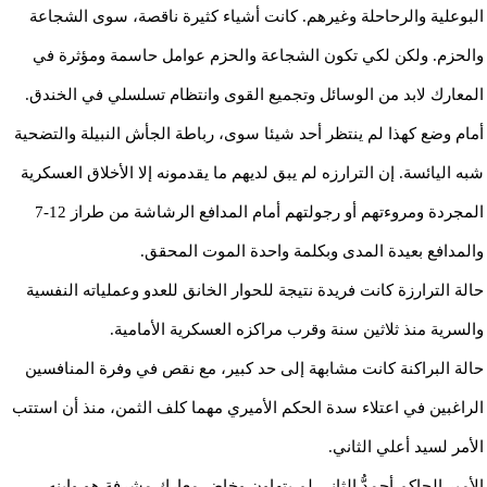
البوعلية والرحاحلة وغيرهم. كانت أشياء كثيرة ناقصة، سوى الشجاعة
والحزم. ولكن لكي تكون الشجاعة والحزم عوامل حاسمة ومؤثرة في
المعارك لابد من الوسائل وتجميع القوى وانتظام تسلسلي في الخندق.
أمام وضع كهذا لم ينتظر أحد شيئا سوى، رباطة الجأش النبيلة والتضحية
شبه اليائسة. إن الترارزه لم يبق لديهم ما يقدمونه إلا الأخلاق العسكرية
المجردة ومروءتهم أو رجولتهم أمام المدافع الرشاشة من طراز 12-7
والمدافع بعيدة المدى وبكلمة واحدة الموت المحقق.
حالة الترارزة كانت فريدة نتيجة للحوار الخانق للعدو وعملياته النفسية
والسرية منذ ثلاثين سنة وقرب مراكزه العسكرية الأمامية.
حالة البراكنة كانت مشابهة إلى حد كبير، مع نقص في وفرة المنافسين
الراغبين في اعتلاء سدة الحكم الأميري مهما كلف الثمن، منذ أن استتب
الأمر لسيد أعلي الثاني.
الأمير الحاكم أحمدُّ الثاني لم يتهاون وخاض معارك مشرفة هو وابنه