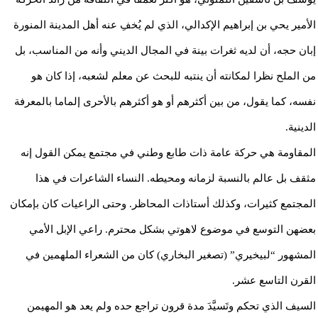
الأمير يحي بن إبراهيم الإكدالي، الذي لم يُخفِ عنه أهل المدينة المنورة
إبان حجه، أن لديه ثغرات بينة في المجال الديني وأنه من المناسب، بل
من الملح نظرا لمكانته أن ينتبه للبحث عن معلم لشعبه، إذا كان هو
نفسه، كما يقول، من بين أكثرهم أو هو أكثرهم بالأحرى إلماما بالمعرفة
الدينية.
المقاومة هي حركة عامة ذات طابع وطني في مجتمع يمكن القول إنه
مثقف بل عالم بالنسبة لزمانه ومحيطه. النساء الشاعرات في هذا
المجتمع كثيرات، وكذلك أستاذات المحاظر. وحتى الراعيات كان بإمكان
بعضهن التوسع في موضوع لاهوتي بشكل محترم. راعي الإبل الأمي
المشهور “لبيخيري” (تصغير البخاري) كان من الشعراء الملهمين في
القرن التاسع عشر.
السيف الذي تحكم وتَسيَّدَ مدة قرون تراجع حده ولم يعد هو المهيمن