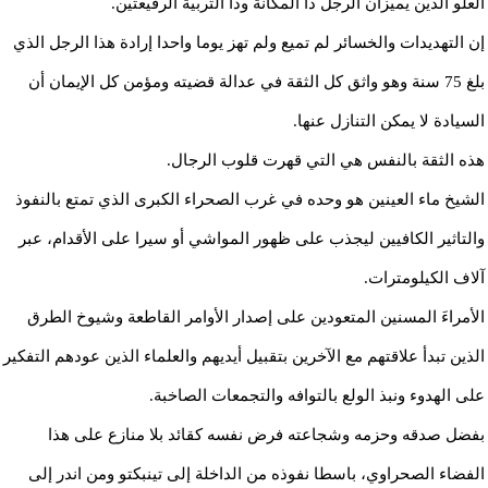
العلو الذين يميزان الرجل ذا المكانة وذا التربية الرفيعتين.
إن التهديدات والخسائر لم تميع ولم تهز يوما واحدا إرادة هذا الرجل الذي
بلغ 75 سنة وهو واثق كل الثقة في عدالة قضيته ومؤمن كل الإيمان أن
السيادة لا يمكن التنازل عنها.
هذه الثقة بالنفس هي التي قهرت قلوب الرجال.
الشيخ ماء العينين هو وحده في غرب الصحراء الكبرى الذي تمتع بالنفوذ
والتاثير الكافيين ليجذب على ظهور المواشي أو سيرا على الأقدام، عبر
آلاف الكيلومترات.
الأمراءَ المسنين المتعودين على إصدار الأوامر القاطعة وشيوخ الطرق
الذين تبدأ علاقتهم مع الآخرين بتقبيل أيديهم والعلماء الذين عودهم التفكير
على الهدوء ونبذ الولع بالتوافه والتجمعات الصاخبة.
بفضل صدقه وحزمه وشجاعته فرض نفسه كقائد بلا منازع على هذا
الفضاء الصحراوي، باسطا نفوذه من الداخلة إلى تينبكتو ومن اندر إلى