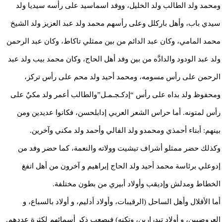
ومحمد ولد الطالب ولد الخليل، ووفد اسماسيد على رأسه سيديا ولد
سيدي باب، وأهل باركلل وعلى رأسهم محمد ولد عبد العزيز ولد الشيخ
محمد المامي، وكان عبد الدائم من بين ممثلي تاكاط، وكان عبد الرحمن
ولد عبد الودود والدادَّه من بين وفد أهل الحاج، وكان محمد بيب ولد عبد
الرحمن على رأس مسومه، ومحمد أحيد ولد محم على رأس تركز،
ومحفوظ ولد بداه على رأس “إدكـجـمـل”والطالب أعمر ولد مكيٌ على
رأس لمتونه. أما حراس الشعر العربي إدابلحسن، فكانوا عديدين ومن
بينهم: أبناء أحمذي ومحمدو ولد الفالي وأحمد ولد مكني وآخرين.
وكذلك حضر ممثلو أشراف تيشيت وولاته والنعمة، كما حضر وفد من
إدوعلي برئاسة محمد أحيد ولد الحاج إبراهيم و آخرون من أهل اتفغ
الخطاط ومدلش وإديقب وأولاد أبيري من بطون مختلفة.
أما الأقلال وأهل الساحل (الرقيبات، وأولاد أدليم، و أولاد بالسباع، و
العروصيين، و أولاد تيدرارين، وتكنه) فيصعب ذكر أسمائهم لكثرة عددهم.