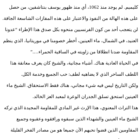
كليميم. لم يوجد منذ 1062، أي منذ ظهور يوسف بنتاشفين، من حصل
على هذه الهالة من النفوذ والاعتبار على هذه المفازات الشاسعة الجافة.
لن يتعجب أحد من كون الفرنسيين منحوه بكل صدق هذا الإطراء “عدونا
العنيد، في الشمال، ماء العينين، أخطر خصومنا في موريتانيا، الذي ينظم
المقاومة ضدنا انطلاقا من زاويته في الساقية الحمراء….”
في الحياة العادية هناك. أشياء مجانية، والشيخ كان يعرف معانقة هذا
اللطف الساحر الذي لا يضاهيه لطف: حب الجميع وخدمة الكل.
ولكن التاريخ ليس فيه شيء مجاني، هناك فقط الاستحقاق. الشيخ ماء
العينين استحق تسلق الجدران الوعرة لمعبد العز الخالد.
هذا التراث المعنوي، هذا الإرث غير المادي للمقاومة المجيدة الذي تركه
الشيخ ماء العينين والشهداء الذين سبقوه ورافقوه وعقبوه وجميع
المقاومين الذين قضوا نحبهم الآن جميعا هو من مصادر الفخر القليلة