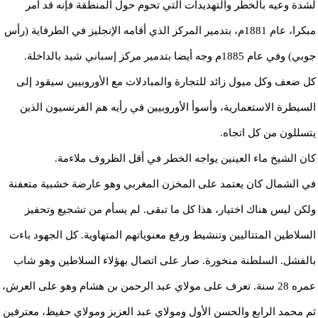
لشدة وعيه بالخطر والتهديدات التي تحوم حول المنطقة فإنه قد أمر
مبكرا، عام 1881م، بتدمير المركز الذي أقامه الإنجليز في الطرفاية (رأس
جوبي) وفي عام 1885م وجه أيضا بتدمير مركز إسباني شيد بالداخلة.
كل ضعف وكل ميول زائد للتجارة والمبادلات مع الأوروبيين سيقود إلى
السيطرة الاستعمارية، وأسوأ الأوروبيين في رأيه هم الفرنسيون الذين
يتسللون من كل اتجاه.
كان الشيخ ماء العينين يواجه الخطر في أقل الظروف ملاءمة.
في الشمال كان يعتمد على المخزن المغربي وهو عارضة خشبية متعفنة
ولكن ليس هناك اختيار، هذا كل ما تبقى. لم يسأم من تشجيع وتحفيز
السلاطين المتتاليين وتنشيط ورفع معنوياتهم المتهاوية. كل الجهود باءت
بالفشل. السلطنة منخورة. صار على اتصال بهؤلاء السلاطين وهو شاب
عمره 28 سنة. تعرف على مولاي عبد الرحمن بن هشام وهو على العرش،
ثم محمد الرابع والحسن الأول ومولاي عبد العزيز ومولاي حفيظ، معترفين