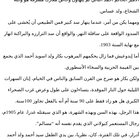
الشجاع، ولد عساس.
ومهما يكن من أمر، عندما ينهار سد كبير فمن الطبيعي أن يُخشى على
السدود الواقعة على سافلة النهر. والواقع أن سد الترارزه والبراكنة انهار
مع نهاية السنة 1903.
أما إيدوعيش فما زال يحكمهم المرهوب بكار ولد اسويد أحمد الذي يجمع
بين القيمة الحربية والسخاء الأسطوري.
ولكن بكار هو صرح من القرن السابق والناس في الخيام، إبان السهرات
الليلية حول النار الموقدة، يتساءلون على طول وعرض غرب الصحراء
الكبرى هل هو زاد فقط على 90 سنة أم أنه بالفعل تجاوز 100سنة.
هذا الرجل، بهذه السن وبهذه الشهرة، هو الذي سيقتله غدرا، عام 1905م،
رجال المستعمر كبولاني الذي يقدم نفسه أنه “مسالم”.
آدرار، في تلك الفترة، كان، نظريا، بين يدي الطفل سيد أحمد ولد أحمد