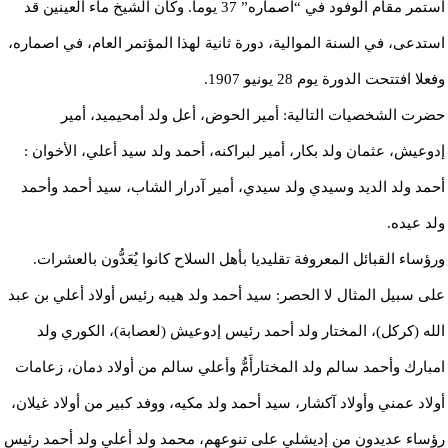
استمر مقام الوفود في “اصماره” 37 يوما. وكان الشيخ ماء العينين قد
استدعى، في السنة الموالية، دورة ثانية لهذا المؤتمر العام، في اصماره،
وفعلا افتتحت الدورة يوم 28 يونيو 1907.
حضرت الشخصيات التالية: أمير الحوض، أعل ولد أمحيميد، أمير
إدوعيش، عثمان ولد بكار، أمير لبراكنه، أحمد ولد سيد أعلي، الأخوان :
أحمد ولد الديد وسيدي ولد سيدي، أمير آدرار الشاب، سيد أحمد وأحمد
ولد عيده.
ورؤساء القبائل المعروفة تقليديا بأهل السلاح كانوا يُعَدُّون بالعشرات.
على سبيل المثال لا الحصر: سيد أحمد ولد هيبه رئيس أولاد أعلي بن عبد
الله (كركل)، المختار ولد أحمد رئيس إدوعيش (لعصابة)، الكوري ولد
امبارك وأحمد سالم ولد المختارأَمُّ وأعلي سالم من أولاد دمان، زعامات
أولاد عمني وأولاد آكشار، سيد أحمد ولد مكيه، ووفد كبير من أولاد غيلان،
رؤساء عديدون من إديشلي على تنوعهم، محمد ولد أعلي ولد أحمد رئيس