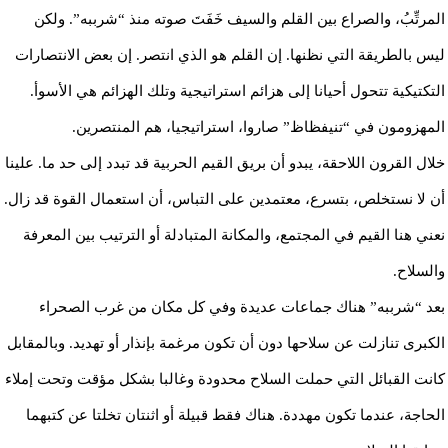
المرتِّبُ، والصراع بين القلم والسيف خَفَتَ صوته منذ “شرببه”. ولكن
ليس بالطريقة التي نظنها. إن القلم هو الذي انتصر. إن بعض الانتصارات
التكتيكية تتحول أحيانا إلى هزائم استراتيجية وتلك الهزائم هي الأسوأ.
المهزومون في “تنيفظاظ” صاروا، استراتيجيا، هم المنتصرين.
خلال القرون اللاحقة، يبدو أن بريق القيم الحربية قد تبدد إلى حد ما. علينا
أن لا نستخلص، بتسرع، معتمدين على التباس، أن استعمال القوة قد زال.
نعني هنا القيم في المجتمع، والمكانة المتبادلة أو الترتيب بين المعرفة
والسلاح.
بعد “شرببه” هناك جماعات عديدة وفي كل مكان من غرب الصحراء
الكبرى تنازلت عن سلاحها دون أن تكون مرغمة بإنذار أو تهديد. وبالمقابل
كانت القبائل التي حملت السلاح محدودة وغالبا بشكل مؤقت وتحت إملاء
الحاجة، عندما تكون مهددة. هناك فقط قبيلة أو اثنتان تخلتا عن كتبهما