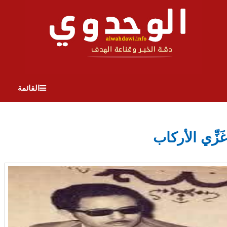
القائمة
غَزِّي الأركاب