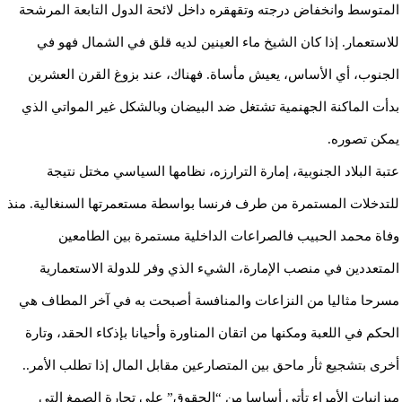
المتوسط وانخفاض درجته وتقهقره داخل لائحة الدول التابعة المرشحة
للاستعمار. إذا كان الشيخ ماء العينين لديه قلق في الشمال فهو في
الجنوب، أي الأساس، يعيش مأساة. فهناك، عند بزوغ القرن العشرين
بدأت الماكنة الجهنمية تشتغل ضد البيضان وبالشكل غير المواتي الذي
يمكن تصوره.
عتبة البلاد الجنوبية، إمارة الترارزه، نظامها السياسي مختل نتيجة
للتدخلات المستمرة من طرف فرنسا بواسطة مستعمرتها السنغالية. منذ
وفاة محمد الحبيب فالصراعات الداخلية مستمرة بين الطامعين
المتعددين في منصب الإمارة، الشيء الذي وفر للدولة الاستعمارية
مسرحا مثاليا من النزاعات والمنافسة أصبحت به في آخر المطاف هي
الحكم في اللعبة ومكنها من اتقان المناورة وأحيانا بإذكاء الحقد، وتارة
أخرى بتشجيع ثأر ماحق بين المتصارعين مقابل المال إذا تطلب الأمر..
ميزانيات الأمراء تأتي أساسا من “الحقوق” على تجارة الصمغ التي