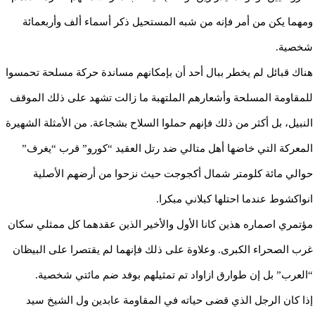
ومهما يكن من أمر فإنه من شبه المستحيل ذكر أسماء ألف وأربعمائة
شخصية.
هناك قبائل لم يخطر ببال أحد أن بإمكانهم مساندة حركة مسلحة تحمسوا
للمقاومة المسلحة وأشعارهم الملتهبة ما زالت تشهد على ذلك الموقف
النبيل، بل أكثر من ذلك فإنهم حملوا السلاح بشجاعة. من الأمثلة الشهيرة
المعركة التي خاضها أهل متالي ضد رتل العقيد “كورو” قرب “يغرف”
حوالي مائة كلومتر شمال أكجوجت حيث نزحوا من أرضهم الأصلية
انواكشوط عندما احتلها كبلاني مبكرا.
مؤتمري اصماره هذين كانا الأول والأخير الذين عقدهما كل ممثلي سكان
غرب الصحراء الكبرى. وعلاوة على ذلك فإنهما لم يقتصرا على البيظان
“العرب” بل إن طوارق ازاواد تم تمثيلهم بوفد ضم مائتي شخصية.
إذا كان الرجل الذي قضى حياته في المقاومة عابدين ول الشيخ سيد