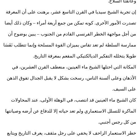
وعانقتا السلاح.
إن تجربة الشيخ سيديا في القرن التاسع عشر، برهنت على أن المعرفة
تصدرت الأمور الأخرى. كونه تمكن من جمع أربعة أمراء – وكان ذلك أيضا
من أجل مواجهة الخطر الفرنسي القادم من الجنوب – يبين بوضوح أن
ممارسة السلطة لم تعد تقاس بميزان القوة المسلحة وإنما تتطلب نَفَسَا
طويلا يتخلله التفكير الديالكتيكي المفعم بمعرفة التاريخ.
المكانة التي احتلها الشيخ ماء العينين، منعطف القرن العشرين، في
الأذهان وعلى ألسنة الناس، رسخت بشكل لا يقبل الجدال تفوق الذهن
على السيف.
كان الشيخ ماء العينين قد انتصب، في الوهلة الأولى، عند المحاولات
الماكرة للتسلل الاستعماري ولم تعد حياته إلا للدفاع عن أرضه وصيانتها
من كل رجس أجنبي.
خطر الاستعمار الزاحف لا يخفي على رجل مثقف، يعرف التاريخ ويتابع