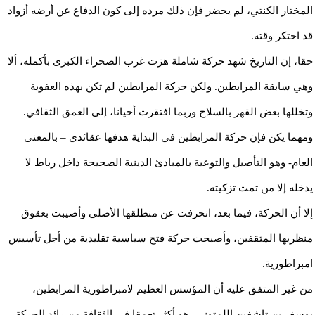
المختار الكنتي، لم يحضر فإن ذلك مرده إلى كون الدفاع عن أرضه أزواد
قد احتكر وقته.
حقا، إن التاريخ شهد حركة شاملة هزت غرب الصحراء الكبرى بأكمله، ألا
وهي سابقة المرابطين. ولكن حركة المرابطين لم تكن بهذه العفوية
وتخللها بعض القهر بالسلاح وربما افتقرت أحيانا، إلى العمق الثقافي.
ومهما يكن فإن حركة المرابطين في البداية هدفها عقائدي – بالمعنى
العام- وهو التأصيل والتوعية بالمبادئ الدينية الصحيحة داخل رباط لا
يدخله إلا من تمت تزكيته.
إلا أن الحركة، فيما بعد، انحرفت عن منطلقها الأصلي وأصيبت بعقوق
منظريها المثقفين، وأصبحت حركة فتح سياسية تقليدية من أجل تأسيس
امبراطورية.
من غير المتفق عليه أن المؤسس العظيم لامبراطورية المرابطين،
يوسف بن تاشفين اللمتوني، هو أكثر تعمقا في الثقافة من رائد الحركة