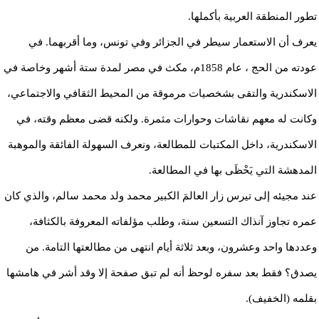
تطور المنطقة العربية بأكملها.
يعرف أن الاستعمار سيطر في الجزائر وفي تونس، وما أقربهما. في
عودته من الحج ، عام 1858م، مكث في مصر لمدة ستة أشهر وخاصة في
الاسكندرية والتقى بشخصيات مرموقة من المحيط الثقافي والاجتماعي،
وكانت له معهم نقاشات وحوارات مثمرة. ولكنه قضى معظم وقته، في
الاسكندرية، داخل المكتبات للمطالعة، ونعرف السهولة الفائقة والموهبة
المدهشة التي يَحْظَى بها في المطالعة.
عند مجيئه إلى تيرس زار العالمَ الكبير محمد ولد محمد سالم، والذي كان
عمره تجاوز آنذاك التسعين سنة، وطلب مؤلفاته المعروفة بالكثافة،
وعددها واحد وعشرون، وبعد ثلاثة أيام انتهى من مطالعتها التامة. من
يصدق؟ فقط بعد سفره لوحظ أنه لم تبق صفحة إلا وقد أشر في هامشها
بقلمه (الخفيف).