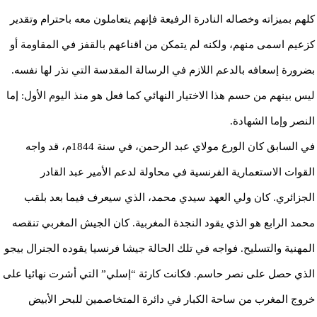
كلهم بميزاته وخصاله النادرة الرفيعة فإنهم يتعاملون معه باحترام وتقدير
كزعيم اسمى منهم، ولكنه لم يتمكن من اقناعهم بالقفز في المقاومة أو
بضرورة إسعافه بالدعم اللازم في الرسالة المقدسة التي نذر لها نفسه.
ليس بينهم من حسم هذا الاختيار النهائي كما فعل هو منذ اليوم الأول: إما
النصر وإما الشهادة.
في السابق كان الورع مولاي عبد الرحمن، في سنة 1844م، قد واجه
القوات الاستعمارية الفرنسية في محاولة لدعم الأمير عبد القادر
الجزائري. كان ولي العهد سيدي محمد، الذي سيعرف فيما بعد بلقب
محمد الرابع هو الذي يقود النجدة المغربية. كان الجيش المغربي تنقصه
المهنية والتسليح. فواجه في تلك الحالة جيشا فرنسيا يقوده الجنرال بيجو
الذي حصل على نصر حاسم. فكانت كارثة “إسلي” التي أشرت نهائيا على
خروج المغرب من ساحة الكبار في دائرة المتخاصمين للبحر الأبيض