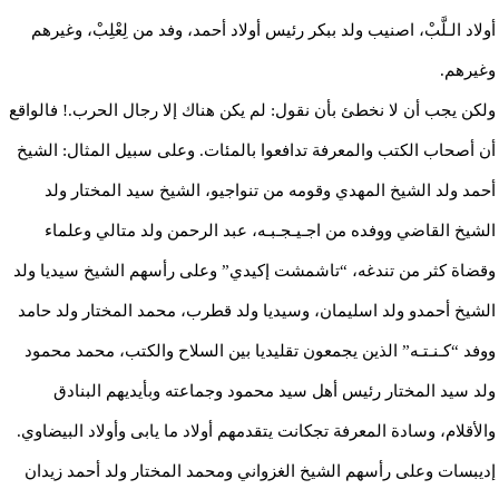
أولاد الـلَّبْ، اصنيب ولد ببكر رئيس أولاد أحمد، وفد من لِعْلِبْ، وغيرهم
وغيرهم.
ولكن يجب أن لا نخطئ بأن نقول: لم يكن هناك إلا رجال الحرب.! فالواقع
أن أصحاب الكتب والمعرفة تدافعوا بالمئات. وعلى سبيل المثال: الشيخ
أحمد ولد الشيخ المهدي وقومه من تنواجيو، الشيخ سيد المختار ولد
الشيخ القاضي ووفده من اجـيـجـبـه، عبد الرحمن ولد متالي وعلماء
وقضاة كثر من تندغه، “تاشمشت إكيدي” وعلى رأسهم الشيخ سيديا ولد
الشيخ أحمدو ولد اسليمان، وسيديا ولد قطرب، محمد المختار ولد حامد
ووفد “كـنـتـه” الذين يجمعون تقليديا بين السلاح والكتب، محمد محمود
ولد سيد المختار رئيس أهل سيد محمود وجماعته وبأيديهم البنادق
والأقلام، وسادة المعرفة تجكانت يتقدمهم أولاد ما يابى وأولاد البيضاوي.
إديبسات وعلى رأسهم الشيخ الغزواني ومحمد المختار ولد أحمد زيدان