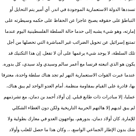
تسددها الدولة الاستعمارية الموجودة في اندر. أي أمير يتم التحايل أو
التباطؤ على حقوقه يصبح عاجزا عن الحفاظ على حكمه وسيطرته على
إمارته، وهو شيء يشبه إلى حدما حالة السلطة الفلسطينية اليوم عندما
تمتنع إسرائيل عن تحويل الضرائب غير المباشرة التي تحصلها من أجل
تلك السلطة، لا يوجد شيء يرغمها على أن لا تفعل. إن هذا التكتيك قد
يكون هو الذي اتبعته فرنسا مع أعمر سالم وسيدي ولد سيدي، كل بدوره.
عندما عبرت القوات الاستعمارية النهر لم تجد هناك سلطة واحدة، معترفا
بها، قادرة على القيام بمقاومة منظمة. أمام العدو الواحد لم يبق هناك،
عمليا، إلا مبادرات ذات طابع قبلي. إن أولاد أحمد بن دمان، مع تشرذمهم
لم يبق لديهم إلا هالتهم الحربية التاريخية ولكن دون الغطاء الشكلي
للإمارة. كان أولاد دمان، بدورهم، يواجهون العدو في معارك بطولية ولا
شك بدون الإطار الجماعي الواسع، ،. وكان هذا ما حصل للعلب وأولاد