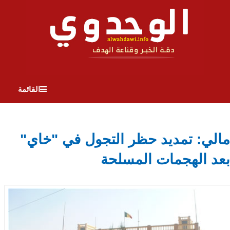
القائمة
مالي: تمديد حظر التجول في "خاي"
بعد الهجمات المسلحة